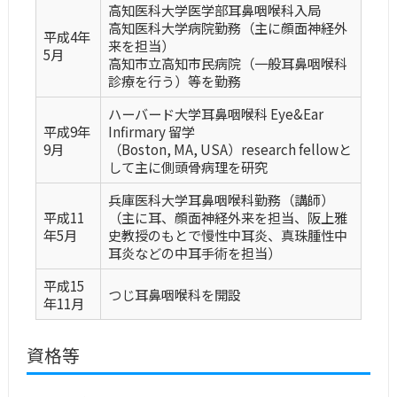
高知医科大学医学部耳鼻咽喉科入局
高知医科大学病院勤務（主に顔面神経外
平成4年
来を担当）
5月
高知市立高知市民病院（一般耳鼻咽喉科
診療を行う）等を勤務
ハーバード大学耳鼻咽喉科 Eye&Ear
平成9年
Infirmary 留学
9月
（Boston, MA, USA）research fellowと
して主に側頭骨病理を研究
兵庫医科大学耳鼻咽喉科勤務（講師）
平成11
（主に耳、顔面神経外来を担当、阪上雅
年5月
史教授のもとで慢性中耳炎、真珠腫性中
耳炎などの中耳手術を担当）
平成15
つじ耳鼻咽喉科を開設
年11月
資格等